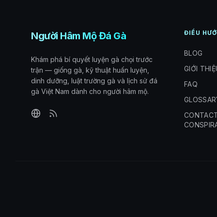
ĐIỀU HƯ
Người Hâm Mộ Đá Gà
BLOG
Khám phá bí quyết luyện gà chọi trước
GIỚI THIỆ
trận — giống gà, kỹ thuật huấn luyện,
dinh dưỡng, luật trường gà và lịch sử đá
FAQ
gà Việt Nam dành cho người hâm mộ.
GLOSSAR
CONTACT
CONSPIR