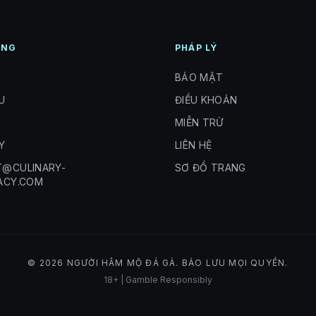
ỚNG
PHÁP LÝ
BẢO MẬT
U
ĐIỀU KHOẢN
MIỄN TRỪ
Y
LIÊN HỆ
@CULINARY-
SƠ ĐỒ TRANG
ACY.COM
© 2026 NGƯỜI HÂM MỘ ĐÁ GÀ. BẢO LƯU MỌI QUYỀN.
18+ | Gamble Responsibly