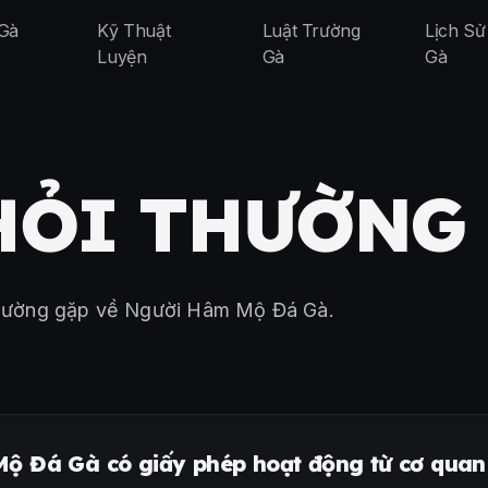
 Gà
Kỹ Thuật
Luật Trường
Lịch Sử
Luyện
Gà
Gà
HỎI THƯỜNG
 thường gặp về Người Hâm Mộ Đá Gà.
ộ Đá Gà có giấy phép hoạt động từ cơ quan