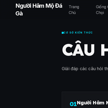
Người Hâm Mộ Đá
Trang
Giống
Gà
Chủ
Chọi
CƠ SỞ KIẾN THỨC
CÂU 
Giải đáp các câu hỏi
Người Hâm M
01