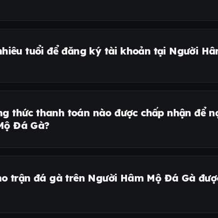
nhiêu tuổi để đăng ký tài khoản tại Người 
g thức thanh toán nào được chấp nhận để nạ
Mộ Đá Gà?
ho trận đá gà trên Người Hâm Mộ Đá Gà được